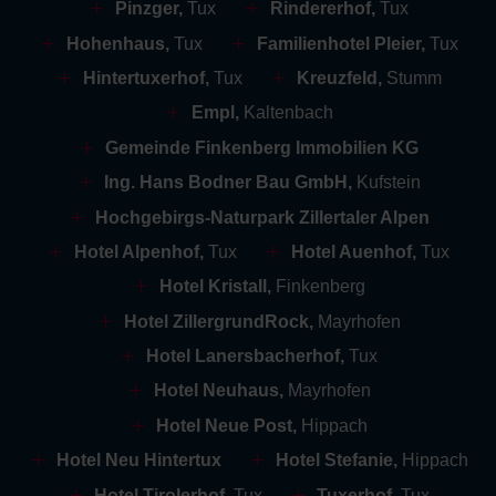
Pinzger,
Tux
Rindererhof,
Tux
Hohenhaus,
Tux
Familienhotel Pleier,
Tux
Hintertuxerhof,
Tux
Kreuzfeld,
Stumm
Empl,
Kaltenbach
Gemeinde Finkenberg Immobilien KG
Ing. Hans Bodner Bau GmbH,
Kufstein
Hochgebirgs-Naturpark Zillertaler Alpen
Hotel Alpenhof,
Tux
Hotel Auenhof,
Tux
Hotel Kristall,
Finkenberg
Hotel ZillergrundRock,
Mayrhofen
Hotel Lanersbacherhof,
Tux
Hotel Neuhaus,
Mayrhofen
Hotel Neue Post,
Hippach
Hotel Neu Hintertux
Hotel Stefanie,
Hippach
Hotel Tirolerhof,
Tux
Tuxerhof,
Tux