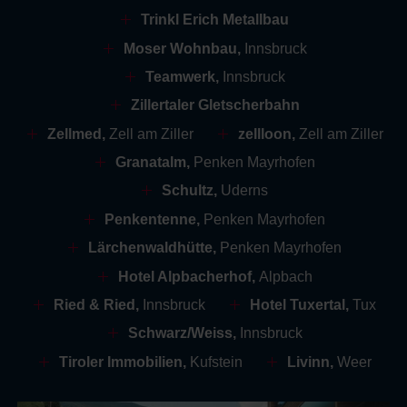
Trinkl Erich Metallbau
Moser Wohnbau,
Innsbruck
Teamwerk,
Innsbruck
Zillertaler Gletscherbahn
Zellmed,
Zell am Ziller
zellloon,
Zell am Ziller
Granatalm,
Penken Mayrhofen
Schultz,
Uderns
Penkentenne,
Penken Mayrhofen
Lärchenwaldhütte,
Penken Mayrhofen
Hotel Alpbacherhof,
Alpbach
Ried & Ried,
Innsbruck
Hotel Tuxertal,
Tux
Schwarz/Weiss,
Innsbruck
Tiroler Immobilien,
Kufstein
Livinn,
Weer