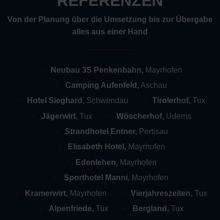
REFERENZEN
Von der Planung über die Umsetzung bis zur Übergabe
alles aus einer Hand
Neubau 3S Penkenbahn,
Mayrhofen
Camping Aufenfeld,
Aschau
Hotel Sieghard,
Schwendau
Tirolerhof,
Tux
Jägerwirt,
Tux
Wöscherhof,
Uderns
Strandhotel Entner,
Pertisau
Elisabeth Hotel,
Mayrhofen
Edenlehen,
Mayrhofen
Sporthotel Manni,
Mayrhofen
Kramerwirt,
Mayrhofen
Vierjahreszeiten,
Tux
Alpenfriede,
Tux
Bergland,
Tux