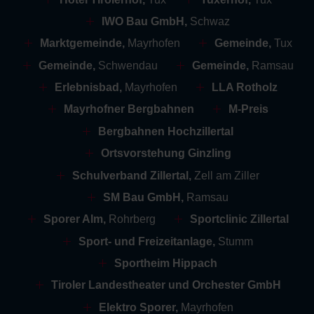
IWO Bau GmbH,
Schwaz
Marktgemeinde,
Mayrhofen
Gemeinde,
Tux
Gemeinde,
Schwendau
Gemeinde,
Ramsau
Erlebnisbad,
Mayrhofen
LLA Rotholz
Mayrhofner Bergbahnen
M-Preis
Bergbahnen Hochzillertal
Ortsvorstehung Ginzling
Schulverband Zillertal,
Zell am Ziller
SM Bau GmbH,
Ramsau
Sporer Alm,
Rohrberg
Sportclinic Zillertal
Sport- und Freizeitanlage,
Stumm
Sportheim Hippach
Tiroler Landestheater und Orchester GmbH
Elektro Sporer,
Mayrhofen