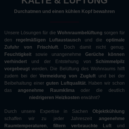
KÄLTE & LÜFTUNG
Durchatmen und einen kühlen Kopf bewahren
Unsere Lösungen für die
Wohnraumbelüftung
sorgen für
den
regelmäßigen Luftaustausch
und die
optimale
Zufuhr von Frischluft
. Doch damit nicht genug.
Feuchtigkeit
sowie unangenehme
Gerüche
können
verhindert
und der Entstehung von
Schimmelpilz
vorgebeugt
werden. Die Belüftung des Wohnraums hilft
zudem bei der
Vermeidung von Zugluft
und bei der
Beibehaltung einer
guten Luftqualität
. Haben wir schon
das
angenehme Raumklima
oder die deutlich
niedrigeren Heizkosten
erwähnt?
Durch unsere Expertise in Sachen
Objektkühlung
schaffen wir zu jeder Jahreszeit
angenehme
Raumtemperaturen
,
filtern verbrauchte Luft
und